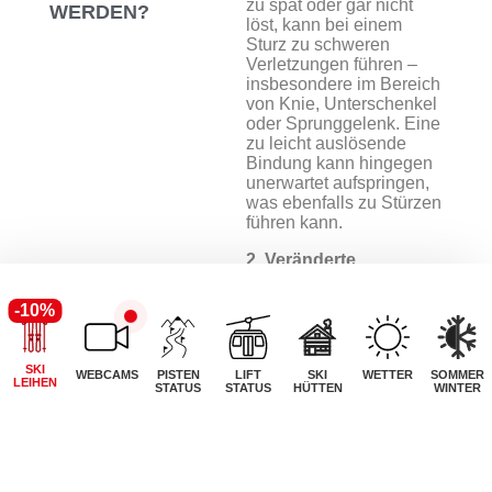
zu spät oder gar nicht
ERDEN?
löst, kann bei einem
Sturz zu schweren
Verletzungen führen –
insbesondere im Bereich
von Knie, Unterschenkel
oder Sprunggelenk. Eine
zu leicht auslösende
Bindung kann hingegen
unerwartet aufspringen,
was ebenfalls zu Stürzen
führen kann.
2. Veränderte
Körperwerte
-10%
Gewicht, Größe und
Fahrkönnen können sich
im Laufe der Zeit
SKI
verändern – besonders
WEBCAMS
PISTEN
LIFT
SKI
WETTER
SOMMER
LEIHEN
STATUS
STATUS
HÜTTEN
WINTER
bei Kindern und
Jugendlichen, aber auch
bei Erwachsenen (z. B.
nach längerer
Sportpause oder