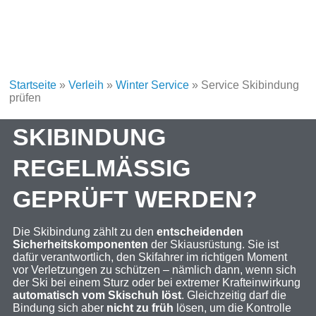
Startseite
»
Verleih
»
Winter Service
»
Service Skibindung
prüfen
WARUM MUSS DIE
SKIBINDUNG
REGELMÄSSIG G
EPRÜFT WERDEN?
Die Skibindung zählt zu den
entscheidenden
Sicherheitskomponenten
der Skiausrüstung. Sie ist
dafür verantwortlich, den Skifahrer im richtigen Moment
vor Verletzungen zu schützen – nämlich dann, wenn sich
der Ski bei einem Sturz oder bei extremer Krafteinwirkung
automatisch vom Skischuh löst
. Gleichzeitig darf die
Bindung sich aber
nicht zu früh
lösen, um die Kontrolle