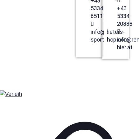
+43
5334
+43
6511
5334
20888
info@dieters-
zum
zum
SHOP
SHOP
sportshop.com
info@ren
>>
>>
hier.at