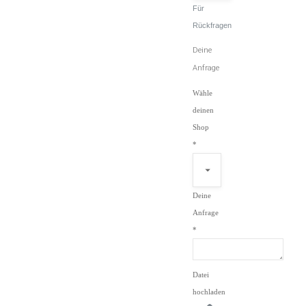
Für
Rückfragen
Feld
Deine
E-
Anfrage
Mail-
Wähle
Adresse
deinen
Deine
Shop
*
Deine
Anfrage
*
Datei
hochladen