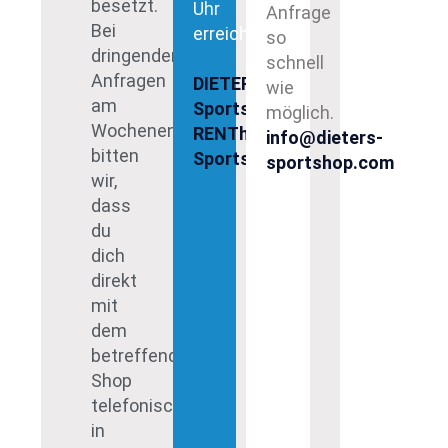
besetzt.
Uhr
Anfrage
Bei
erreichen.
so
dringenden
schnell
Anfragen
DIETERs
wie
am
Sportshop
möglich.
Wochenende,
RENThier
info@dieters-
bitten
Sportshop
sportshop.com
wir,
dass
du
dich
direkt
mit
dem
betreffenden
Shop
telefonisch
in