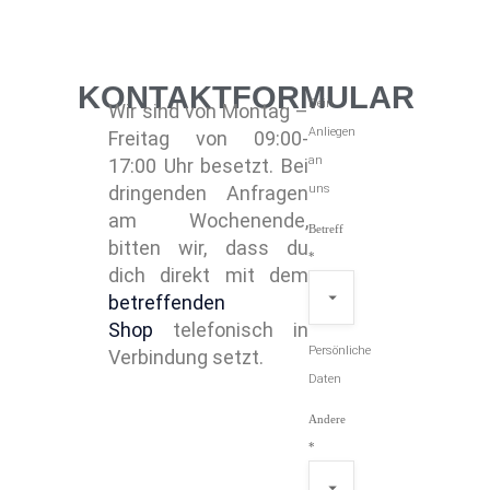
KONTAKTFORMULAR
Dein
Wir sind von Montag –
Anliegen
Freitag von 09:00-
an
17:00 Uhr besetzt. Bei
dringenden Anfragen
uns
am Wochenende,
Betreff
bitten wir, dass du
*
dich direkt mit dem
betreffenden
Shop
telefonisch in
Persönliche
Verbindung setzt.
Daten
Andere
*