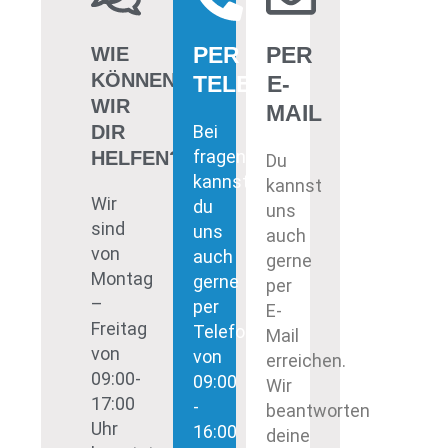
PER
PER
WIE
KÖNNEN
TELEFON
E-
WIR
MAIL
DIR
Bei
fragen
HELFEN?
Du
kannst
kannst
Wir
du
uns
sind
uns
auch
von
auch
gerne
Montag
gerne
per
–
per
E-
Freitag
Telefon
Mail
von
von
erreichen.
09:00-
09:00
Wir
17:00
-
beantworten
Uhr
16:00
deine