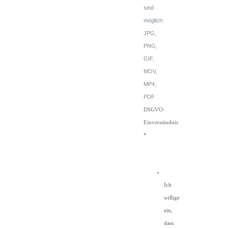
sind
möglich:
JPG,
PNG,
GIF,
MOV,
MP4,
PDF
DSGVO-
Einverständnis
*
Ich
willige
ein,
dass