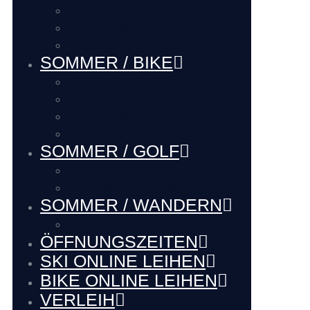
BOOTFITTING
VIP SERVICE
Hütten Guide Westendorf
SOMMER / BIKE
BIKE VERLEIH
BIKE SERVICE
BIKE Touren
BIKE LADEhier
SOMMER / GOLF
Renthier GOLF
LAKE BALL EUROPE
SOMMER / WANDERN
WANDERN
ÖFFNUNGSZEITEN
SKI ONLINE LEIHEN
BIKE ONLINE LEIHEN
VERLEIH