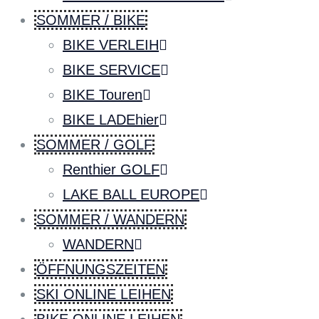
SOMMER / BIKE
BIKE VERLEIH
BIKE SERVICE
BIKE Touren
BIKE LADEhier
SOMMER / GOLF
Renthier GOLF
LAKE BALL EUROPE
SOMMER / WANDERN
WANDERN
ÖFFNUNGSZEITEN
SKI ONLINE LEIHEN