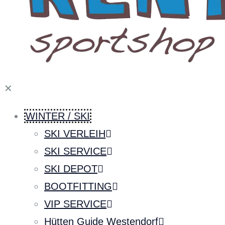
✕
WINTER / SKI
SKI VERLEIH
SKI SERVICE
SKI DEPOT
BOOTFITTING
VIP SERVICE
Hütten Guide Westendorf