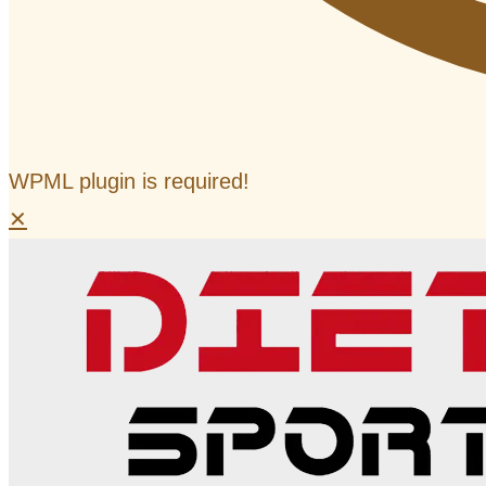
WPML plugin is required!
✕